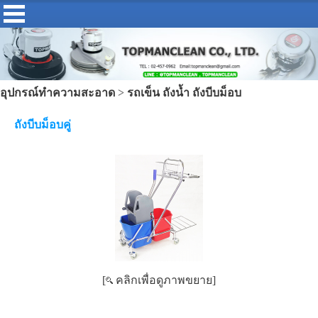
อุปกรณ์ทำความสะอาด
>
รถเข็น ถังน้ำ ถังบีบม็อบ
ถังบีบม็อบคู่
[
คลิกเพื่อดูภาพขยาย]