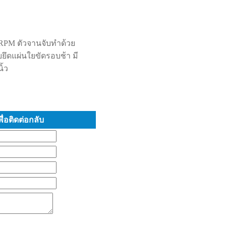
5RPM ตัวจานจับทำด้วย
ยึดแผ่นใยขัดรอบช้า มี
ิ้ว
่อติดต่อกลับ