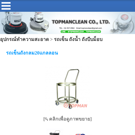
อุปกรณ์ทำความสะอาด
>
รถเข็น ถังน้ำ ถังบีบม็อบ
รถเข็นถังกลม20แกลลอน
[
คลิกเพื่อดูภาพขยาย]