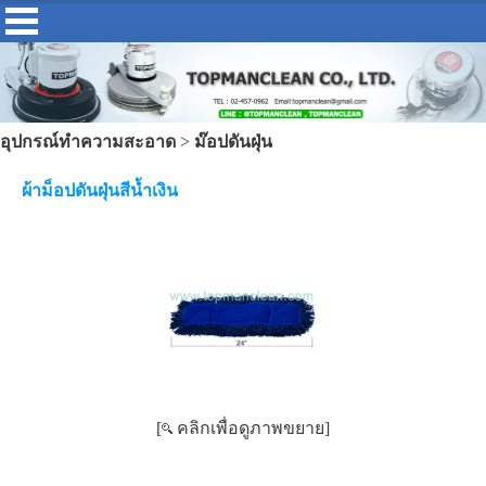
อุปกรณ์ทำความสะอาด
>
ม๊อปดันฝุ่น
ผ้าม็อปดันฝุ่นสีน้ำเงิน
[
คลิกเพื่อดูภาพขยาย]