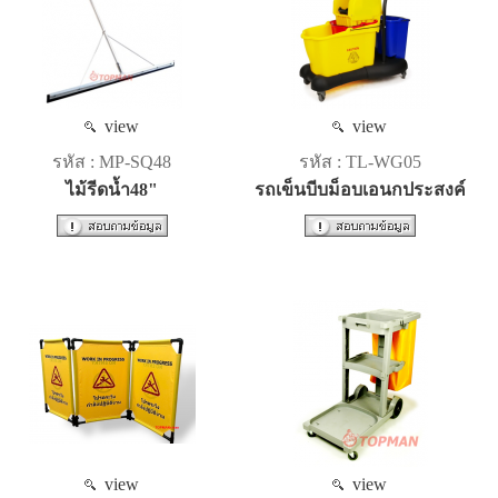
view
view
รหัส : MP-SQ48
รหัส : TL-WG05
ไม้รีดน้ำ48"
รถเข็นบีบม็อบเอนกประสงค์
view
view