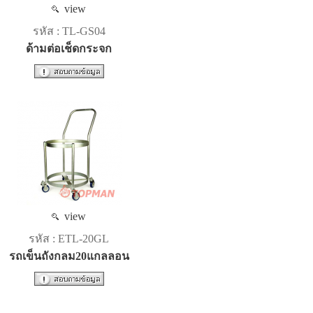
view
รหัส : TL-GS04
ด้ามต่อเช็ดกระจก
view
รหัส : ETL-20GL
รถเข็นถังกลม20แกลลอน