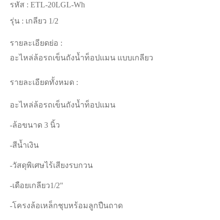
รหัส :
ETL-20LGL-Wh
รุ่น :
เกลียว 1/2
รายละเอียดย่อ :
อะไหล่ล้อรถเข็นถังน้ำท็อปแมน แบบเกลียว
รายละเอียดทั้งหมด :
อะไหล่ล้อรถเข็นถังน้ำท็อปแมน
-ล้อขนาด 3 นิ้ว
-สีน้ำเงิน
-วัสดุพิเศษไร้เสียงรบกวน
-เดือยเกลียว1/2"
-โครงล้อเหล็กชุบหร้อมลูกปืนถาด