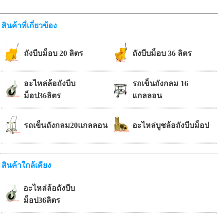
สินค้าที่เกี่ยวข้อง
ถังบีบม็อบ 20 ลิตร
ถังบีบม็อบ 36 ลิตร
อะไหล่ล้อถังบีบ
รถเข็นถังกลม 16
ม็อป36ลิตร
แกลลอน
รถเข็นถังกลม20แกลลอน
อะไหล่บูชล้อถังบีบม็อป
สินค้าใกล้เคียง
อะไหล่ล้อถังบีบ
ม็อป36ลิตร