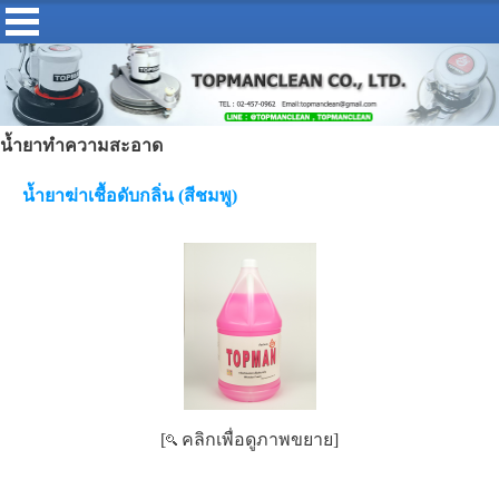
น้ำยาทำความสะอาด
น้ำยาฆ่าเชื้อดับกลิ่น (สีชมพู)
[
คลิกเพื่อดูภาพขยาย]